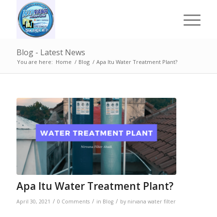
Blog - Latest News
You are here:
Home
/
Blog
/
Apa Itu Water Treatment Plant?
Apa Itu Water Treatment Plant?
/
/
/
April 30, 2021
0 Comments
in
Blog
by
nirvana water filter