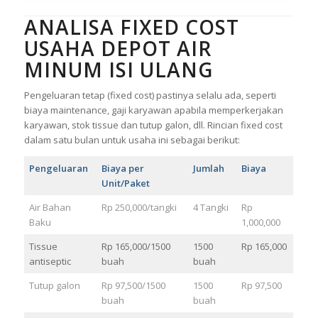
ANALISA FIXED COST
USAHA DEPOT AIR
MINUM ISI ULANG
Pengeluaran tetap (fixed cost) pastinya selalu ada, seperti
biaya maintenance, gaji karyawan apabila memperkerjakan
karyawan, stok tissue dan tutup galon, dll. Rincian fixed cost
dalam satu bulan untuk usaha ini sebagai berikut:
Pengeluaran
Biaya per
Jumlah
Biaya
Unit/Paket
Air Bahan
Rp 250,000/tangki
4 Tangki
Rp
Baku
1,000,000
Tissue
Rp 165,000/1500
1500
Rp 165,000
antiseptic
buah
buah
Tutup galon
Rp 97,500/1500
1500
Rp 97,500
buah
buah