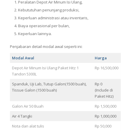
Peralatan Depot Air Minum Isi Ulang,
Kebututuhan penunjang produksi,
Keperluan administrasi atau inventaris,
Biaya operasional per bulan,
Keperluan lainnya.
Penjabaran detail modal awal seperti ini:
Modal Awal
Harga
Depot Air Minum Isi Ulang Paket Hitz 1
Rp 16,500,000
Tandon 5300L
Spanduk, Uji Lab, Tutup Galon(1500 buah),
Rp 0
Tissue Galon (1500 buah)
(Include di
Paket Hitz)
Galon Air 50 Buah
Rp 1,500,000
Air 4 Tangki
Rp 1,000,000
Nota dan alat tulis
Rp 50,000