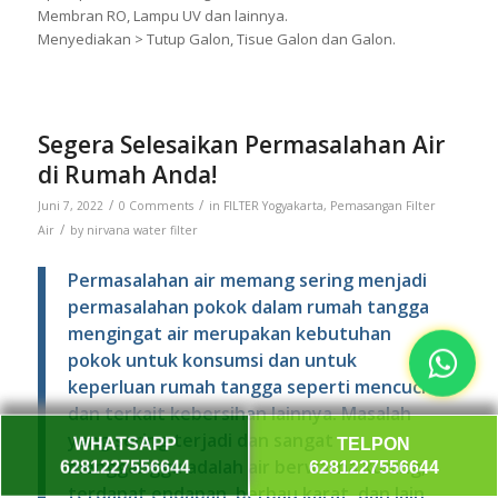
Membran RO, Lampu UV dan lainnya.
Menyediakan > Tutup Galon, Tisue Galon dan Galon.
Segera Selesaikan Permasalahan Air
di Rumah Anda!
/
/
Juni 7, 2022
0 Comments
in
FILTER Yogyakarta
,
Pemasangan Filter
/
Air
by
nirvana water filter
Permasalahan air memang sering menjadi
permasalahan pokok dalam rumah tangga
mengingat air merupakan kebutuhan
pokok untuk konsumsi dan untuk
keperluan rumah tangga seperti mencuci
dan terkait kebersihan lainnya. Masalah
WHATSAPP
TELPON
yang sering terjadi dan sangat
6281227556644
6281227556644
mengganggu adalah air berwarna kuning,
terdapat endapan, berbau karat, dan lain