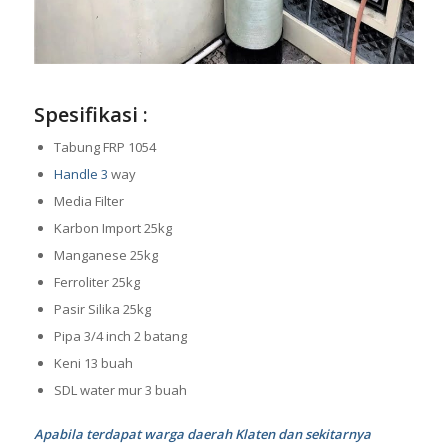
Spesifikasi :
Tabung FRP 1054
Handle 3
way
Media Filter
Karbon Import 25kg
Manganese 25kg
Ferroliter 25kg
Pasir Silika 25kg
Pipa 3/4 inch 2 batang
Keni 13 buah
SDL water mur 3 buah
Apabila terdapat warga daerah Klaten dan sekitarnya