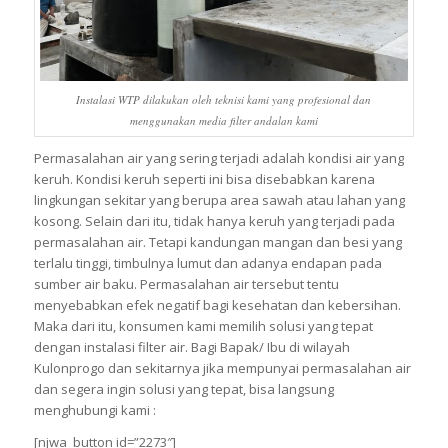
Instalasi WTP dilakukan oleh teknisi kami yang profesional dan
menggunakan media filter andalan kami
Permasalahan air yang sering terjadi adalah kondisi air yang
keruh. Kondisi keruh seperti ini bisa disebabkan karena
lingkungan sekitar yang berupa area sawah atau lahan yang
kosong. Selain dari itu, tidak hanya keruh yang terjadi pada
permasalahan air. Tetapi kandungan mangan dan besi yang
terlalu tinggi, timbulnya lumut dan adanya endapan pada
sumber air baku. Permasalahan air tersebut tentu
menyebabkan efek negatif bagi kesehatan dan kebersihan.
Maka dari itu, konsumen kami memilih solusi yang tepat
dengan instalasi filter air. Bagi Bapak/ Ibu di wilayah
Kulonprogo dan sekitarnya jika mempunyai permasalahan air
dan segera ingin solusi yang tepat, bisa langsung
menghubungi kami :
[njwa_button id=”2273″]