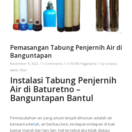
Pemasangan Tabung Penjernih Air di
Banguntapan
/
/
/
November 4, 2022
0 Comments
in
FILTER Yogyakarta
by
nirvana
water filter
Instalasi Tabung Penjernih
Air di Baturetno –
Banguntapan Bantul
Permasalahan air yang umum terjadi dihunian adalah air
berwarna
keruh
, air berbau besi, terdapat endapan di bak
kamar mandi dan lain lain. Hal tersebut jika tidak diatasi