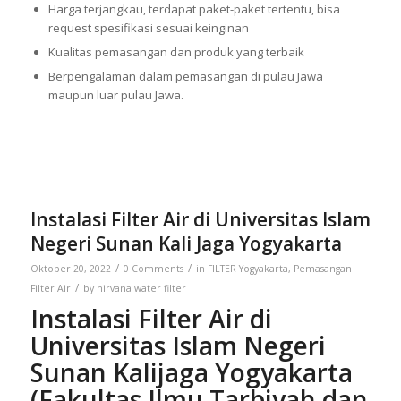
Harga terjangkau, terdapat paket-paket tertentu, bisa
request spesifikasi sesuai keinginan
Kualitas pemasangan dan produk yang terbaik
Berpengalaman dalam pemasangan di pulau Jawa
maupun luar pulau Jawa.
Instalasi Filter Air di Universitas Islam
Negeri Sunan Kali Jaga Yogyakarta
/
/
Oktober 20, 2022
0 Comments
in
FILTER Yogyakarta
,
Pemasangan
/
Filter Air
by
nirvana water filter
Instalasi Filter Air di
Universitas Islam Negeri
Sunan Kalijaga Yogyakarta
(Fakultas Ilmu Tarbiyah dan