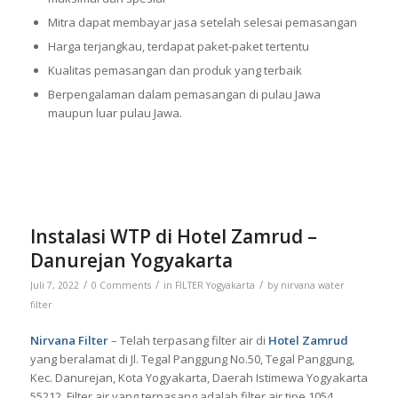
Mitra dapat membayar jasa setelah selesai pemasangan
Harga terjangkau, terdapat paket-paket tertentu
Kualitas pemasangan dan produk yang terbaik
Berpengalaman dalam pemasangan di pulau Jawa
maupun luar pulau Jawa.
Instalasi WTP di Hotel Zamrud –
Danurejan Yogyakarta
/
/
/
Juli 7, 2022
0 Comments
in
FILTER Yogyakarta
by
nirvana water
filter
Nirvana Filter
– Telah terpasang filter air di
Hotel Zamrud
yang beralamat di Jl. Tegal Panggung No.50, Tegal Panggung,
Kec. Danurejan, Kota Yogyakarta, Daerah Istimewa Yogyakarta
55212. Filter air yang terpasang adalah filter air tipe 1054