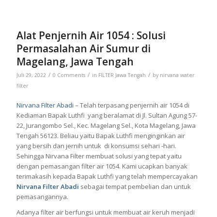
Alat Penjernih Air 1054 : Solusi
Permasalahan Air Sumur di
Magelang, Jawa Tengah
/
/
/
Juli 29, 2022
0 Comments
in
FILTER Jawa Tengah
by
nirvana water
filter
Nirvana Filter Abadi
– Telah terpasang penjernih air 1054 di
Kediaman Bapak Luthfi yang beralamat di Jl. Sultan Agung 57-
22, Jurangombo Sel., Kec. Magelang Sel., Kota Magelang, Jawa
Tengah 56123. Beliau yaitu Bapak Luthfi menginginkan air
yang bersih dan jernih untuk di konsumsi sehari -hari.
Sehingga Nirvana Filter membuat solusi yang tepat yaitu
dengan pemasangan filter air 1054. Kami ucapkan banyak
terimakasih kepada Bapak Luthfi yang telah mempercayakan
Nirvana Filter Abadi
sebagai tempat pembelian dan untuk
pemasangannya.
Adanya filter air berfungsi untuk membuat air keruh menjadi