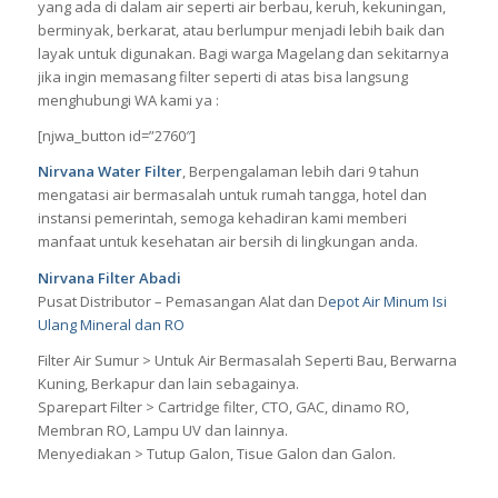
yang ada di dalam air seperti air berbau, keruh, kekuningan,
berminyak, berkarat, atau berlumpur menjadi lebih baik dan
layak untuk digunakan. Bagi warga Magelang dan sekitarnya
jika ingin memasang filter seperti di atas bisa langsung
menghubungi WA kami ya :
[njwa_button id=”2760″]
Nirvana Water Filter
, Berpengalaman lebih dari 9 tahun
mengatasi air bermasalah untuk rumah tangga, hotel dan
instansi pemerintah, semoga kehadiran kami memberi
manfaat untuk kesehatan air bersih di lingkungan anda.
Nirvana Filter Abadi
Pusat Distributor – Pemasangan Alat dan D
epot Air Minum Isi
Ulang Mineral dan RO
Filter Air Sumur > Untuk Air Bermasalah Seperti Bau, Berwarna
Kuning, Berkapur dan lain sebagainya.
Sparepart Filter > Cartridge filter, CTO, GAC, dinamo RO,
Membran RO, Lampu UV dan lainnya.
Menyediakan > Tutup Galon, Tisue Galon dan Galon.