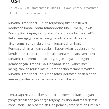
1054
/
/
Juni 29, 2022
0 Comments
in
Blog
,
FILTER Jawa Tengah
,
Pemasangan
/
Filter Air
by
nirvana water filter
Nirvana Filter Abadi – Telah terpasang filter air 1054 di
Kediaman Bapak Adam Taman Melati Blok C No.02, Sawit,
Kurung, Kec. Ceper, Kabupaten Klaten, Jawa Tengah 57465 .
Beliau menginginkan air yang bersih lagi jernih untuk
dikonsumsi sendiri dalam kehidupan sehari-hari,
Permasalahan air yang dialami Bapak Adam adalah airnya
keruh dan terdapat kadar besi beserta mangan. sehingga
Nirvana Filter membuat solusi yang tepat yaitu dengan
pemasangan Filter air 1054. Kepada Bapak Adam kami
mengucapkan terima kasih karena telah mempercayakan
Nirvana Filter Abadi untuk mengatasi permasalahan air dan
tempat pembelian serta pemasangan Filter air.
Tentu saja Nirvana Filter Abadi akan memberikan pelayan
yang terbaik dengan harga terjangkau dan kualitas terjamin,
konsumen juga bisa melakukan pembayaran setelah Filter air