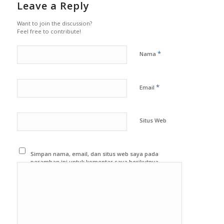
Leave a Reply
Want to join the discussion?
Feel free to contribute!
*
Nama
*
Email
Situs Web
Simpan nama, email, dan situs web saya pada
peramban ini untuk komentar saya berikutnya.