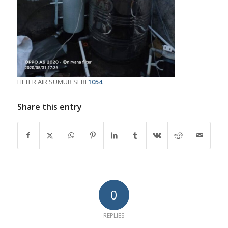
FILTER AIR SUMUR SERI
1054
Share this entry
0
REPLIES