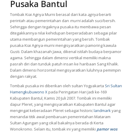
Pusaka Bantul
Tombak Kiai Agnya Murni berasal dari kata
agnya
berarti
perintah atau pemerintahan dan
murni
adalah suci/bersih.
Sehingga dengan tegaknya pusaka itu membawa pesan
ditegakkannya nilai kehidupan berperadaban sebagai pilar
utama membangun pemerintahan yang bersih. Tombak
pusaka Kiai Agnya-murni mengisyaratkan pamoring kawula
Gusti. Dalam khazanah Jawa, dikenal istilah budaya berpamor
agama. Sehingga dalam dimensi vertikal memiliki makna
pasrah diri dan tunduk patuh insan ke haribaan Sang Khalik.
Dalam dimensi horizontal mengisyaratkan luluhnya pemimpin
dengan rakyat.
Tombak pusaka ini diberikan oleh sultan Yogyakarta
Sri Sultan
Hamengkubuwono X
pada Peringatan Hari Jadi ke-169
Kabupaten Bantul, Kamis 20 Juli 2007. Tombak ini memiliki
dapur Pleret, yang mengisyaratkan Kabupaten Bantul agar
mengingat keberadaan Pleret sebagai historic
landmark
yang
menandai titik awal pembaruan pemerintahan Mataram
Sultan Agungan yang cikal bakalnya berada di Kerta
Wonokromo. Selain itu, tombak ini yang memiliki
pamor wos