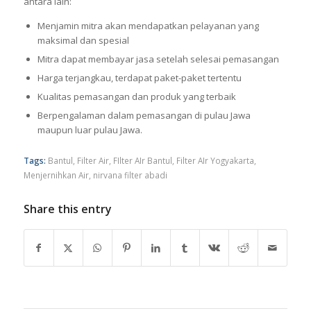
antara lain:
Menjamin mitra akan mendapatkan pelayanan yang
maksimal dan spesial
Mitra dapat membayar jasa setelah selesai pemasangan
Harga terjangkau, terdapat paket-paket tertentu
Kualitas pemasangan dan produk yang terbaik
Berpengalaman dalam pemasangan di pulau Jawa
maupun luar pulau Jawa.
Tags:
Bantul
,
Filter Air
,
FIlter AIr Bantul
,
Filter AIr Yogyakarta
,
Menjernihkan Air
,
nirvana filter abadi
Share this entry