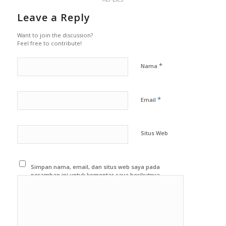
Leave a Reply
Want to join the discussion?
Feel free to contribute!
*
Nama
*
Email
Situs Web
Simpan nama, email, dan situs web saya pada
peramban ini untuk komentar saya berikutnya.