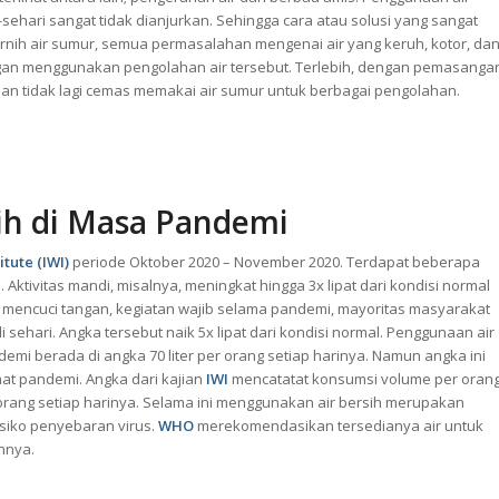
sehari sangat tidak dianjurkan. Sehingga cara atau solusi yang sangat
nih air sumur, semua permasalahan mengenai air yang keruh, kotor, da
ngan menggunakan pengolahan air tersebut. Terlebih, dengan pemasanga
ian tidak lagi cemas memakai air sumur untuk berbagai pengolahan.
ih di Masa Pandemi
itute (IWI)
periode Oktober 2020 – November 2020. Terdapat beberapa
. Aktivitas mandi, misalnya, meningkat hingga 3x lipat dari kondisi normal
mencuci tangan, kegiatan wajib selama pandemi, mayoritas masyarakat
i sehari. Angka tersebut naik 5x lipat dari kondisi normal. Penggunaan air
emi berada di angka 70 liter per orang setiap harinya. Namun angka ini
at pandemi. Angka dari kajian
IWI
mencatatat konsumsi volume per oran
 orang setiap harinya. Selama ini menggunakan air bersih merupakan
isiko penyebaran virus.
WHO
merekomendasikan tersedianya air untuk
nnya.