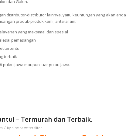
lon dan Galon.
n distributor-distributor lainnya, yaitu keuntungan yang akan anda
sangan produk-produk kami, antara lain:
elayanan yang maksimal dan spesial
selesai pemasangan
et tertentu
g terbaik
 pulau Jawa maupun luar pulau Jawa.
antul – Termurah dan Terbaik.
/
ta
by
nirvana water filter