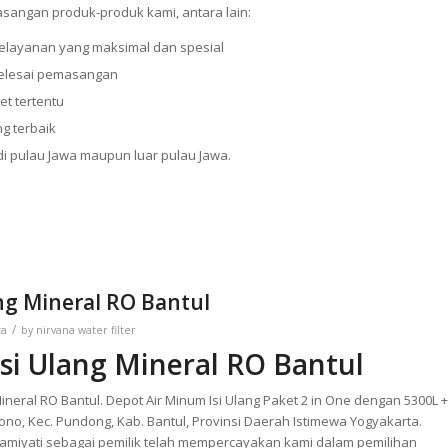
sangan produk-produk kami, antara lain:
elayanan yang maksimal dan spesial
selesai pemasangan
et tertentu
g terbaik
 pulau Jawa maupun luar pulau Jawa.
ng Mineral RO Bantul
/
ta
by
nirvana water filter
si Ulang Mineral RO Bantul
neral RO Bantul. Depot Air Minum Isi Ulang Paket 2 in One dengan 5300L +
ardono, Kec. Pundong, Kab. Bantul, Provinsi Daerah Istimewa Yogyakarta.
amiyati sebagai pemilik telah mempercayakan kami dalam pemilihan