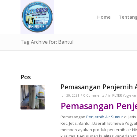
Home
Tentan
Tag Archive for: Bantul
Pos
Pemasangan Penjernih Ai
/
/
Juli 30, 2021
0 Comments
in
FILTER Yogyakar
Pemasangan Penjer
Pemasangan
Penjernih Air Sumur
di Jeti
Kec. Jetis, Bantul, Daerah Istimewa Yogy
mempercayakan produk penjernih air Nir
kualitas. Penurunan kualitas yang dapat 