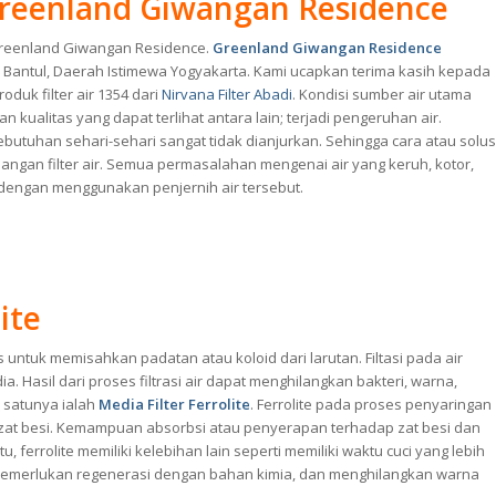
i Greenland Giwangan Residence
Greenland Giwangan Residence.
Greenland Giwangan Residence
, Bantul, Daerah Istimewa Yogyakarta. Kami ucapkan terima kasih kepada
uk filter air 1354 dari
Nirvana Filter Abadi
. Kondisi sumber air utama
kualitas yang dapat terlihat antara lain; terjadi pengeruhan air.
butuhan sehari-sehari sangat tidak dianjurkan. Sehingga cara atau solus
ngan filter air. Semua permasalahan mengenai air yang keruh, kotor,
 dengan menggunakan penjernih air tersebut.
ite
untuk memisahkan padatan atau koloid dari larutan. Filtasi pada air
. Hasil dari proses filtrasi air dapat menghilangkan bakteri, warna,
 satunya ialah
Media Filter Ferrolite
. Ferrolite pada proses penyaringan
n zat besi. Kemampuan absorbsi atau penyerapan terhadap zat besi dan
tu, ferrolite memiliki kelebihan lain seperti memiliki waktu cuci yang lebih
ak memerlukan regenerasi dengan bahan kimia, dan menghilangkan warna