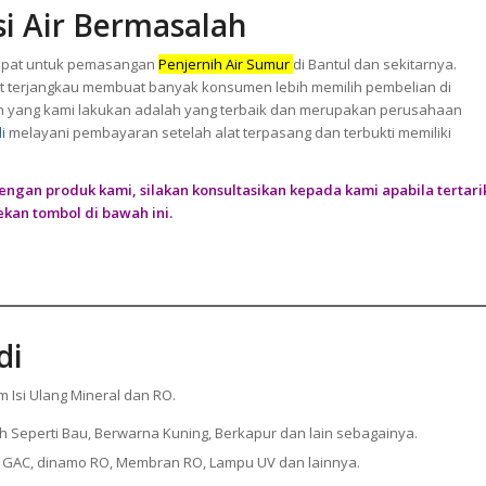
si Air Bermasalah
tepat untuk pemasangan
Penjernih Air Sumur
di Bantul dan sekitarnya.
at terjangkau membuat banyak konsumen lebih memilih pembelian di
nan yang kami lakukan adalah yang terbaik dan merupakan perusahaan
i
melayani pembayaran setelah alat terpasang dan terbukti memiliki
engan produk kami, silakan konsultasikan kepada kami apabila tertari
kan tombol di bawah ini.
di
m Isi Ulang Mineral dan RO.
ah Seperti Bau, Berwarna Kuning, Berkapur dan lain sebagainya.
CTO, GAC, dinamo RO, Membran RO, Lampu UV dan lainnya.