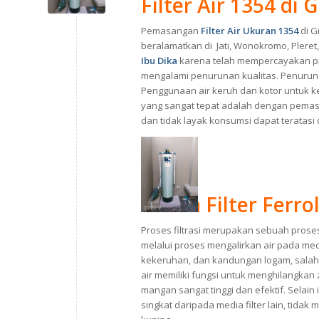
Filter Air 1354 d
Pemasangan
Filter Air Ukuran 1354
di 
beralamatkan di Jati, Wonokromo, Pleret
Ibu Dika
karena telah mempercayakan prod
mengalami penurunan kualitas. Penurunan 
Penggunaan air keruh dan kotor untuk ke
yang sangat tepat adalah dengan pemasa
dan tidak layak konsumsi dapat teratasi
Media Filter Ferrol
Proses filtrasi merupakan sebuah proses 
melalui proses mengalirkan air pada media
kekeruhan, dan kandungan logam, salah
air memiliki fungsi untuk menghilangka
mangan sangat tinggi dan efektif. Selain i
singkat daripada media filter lain, tid