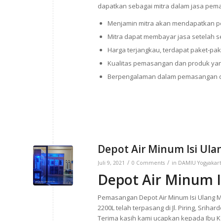
dapatkan sebagai mitra dalam jasa pema
Menjamin mitra akan mendapatkan p
Mitra dapat membayar jasa setelah 
Harga terjangkau, terdapat paket-pak
Kualitas pemasangan dan produk yan
Berpengalaman dalam pemasangan di
Depot Air Minum Isi Ula
/
/
Juli 9, 2021
0 Comments
in
DAMIU Yogyakar
Depot Air Minum I
Pemasangan Depot Air Minum Isi Ulang Mi
2200L telah terpasang di Jl. Piring, Srih
Terima kasih kami ucapkan kepada Ibu K