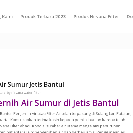
g Kami
Produk Terbaru 2023
Produk Nirvana Filter
Do
r Sumur Jetis Bantul
/
ta
by
nirvana water filter
nih Air Sumur di Jetis Bantul
s Bantul. Penjernih Air atau Filter Air telah terpasang di Sulang Lor, Patalan,
akarta. Kami ucapkan terima kasih kepada pemilik hunian karena telah
vana Filter Abadi. Kondisi sumber air utama mengalami penurunan
terlihat antara lain; pengeruhan air dan berbau amis. Penggunaan air