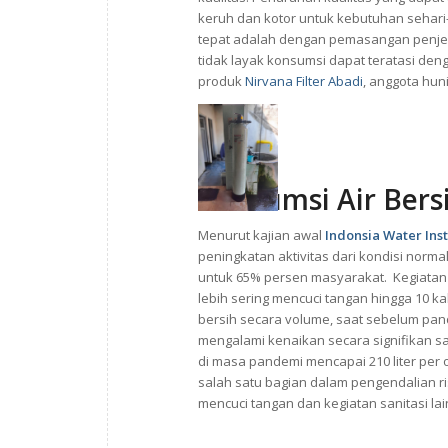
keruh dan kotor untuk kebutuhan sehari-
tepat adalah dengan pemasangan penjer
tidak layak konsumsi dapat teratasi de
produk
Nirvana Filter Abadi
, anggota hun
Konsumsi Air Bers
Menurut kajian awal
Indonsia Water Inst
peningkatan aktivitas dari kondisi normal
untuk 65% persen masyarakat. Kegiatan 
lebih sering mencuci tangan hingga 10 kal
bersih secara volume, saat sebelum pand
mengalami kenaikan secara signifikan sa
di masa pandemi mencapai 210 liter per
salah satu bagian dalam pengendalian r
mencuci tangan dan kegiatan sanitasi lai