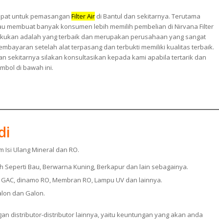
tepat untuk pemasangan
Filter Air
di Bantul dan sekitarnya. Terutama
kau membuat banyak konsumen lebih memilih pembelian di Nirvana Filter
lakukan adalah yang terbaik dan merupakan perusahaan yang sangat
mbayaran setelah alat terpasang dan terbukti memiliki kualitas terbaik.
an sekitarnya silakan konsultasikan kepada kami apabila tertarik dan
mbol di bawah ini.
di
m Isi Ulang Mineral dan RO.
ah Seperti Bau, Berwarna Kuning, Berkapur dan lain sebagainya.
CTO, GAC, dinamo RO, Membran RO, Lampu UV dan lainnya.
lon dan Galon.
n distributor-distributor lainnya, yaitu keuntungan yang akan anda