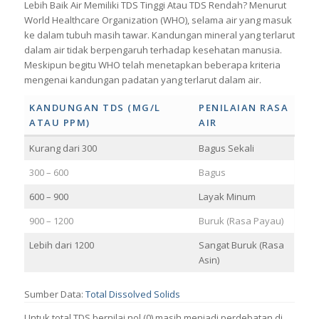
Lebih Baik Air Memiliki TDS Tinggi Atau TDS Rendah? Menurut
World Healthcare Organization (WHO), selama air yang masuk
ke dalam tubuh masih tawar. Kandungan mineral yang terlarut
dalam air tidak berpengaruh terhadap kesehatan manusia.
Meskipun begitu WHO telah menetapkan beberapa kriteria
mengenai kandungan padatan yang terlarut dalam air.
KANDUNGAN TDS (MG/L
PENILAIAN RASA
ATAU PPM)
AIR
Kurang dari 300
Bagus Sekali
300 – 600
Bagus
600 – 900
Layak Minum
900 – 1200
Buruk (Rasa Payau)
Lebih dari 1200
Sangat Buruk (Rasa
Asin)
Sumber Data:
Total Dissolved Solids
Untuk total TDS bernilai nol (0) masih menjadi perdebatan di