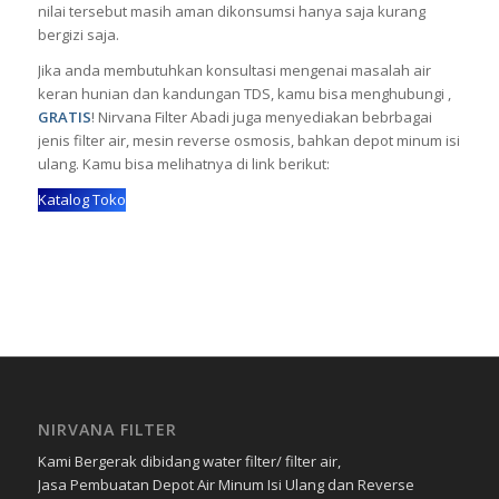
nilai tersebut masih aman dikonsumsi hanya saja kurang
bergizi saja.
Jika anda membutuhkan konsultasi mengenai masalah air
keran hunian dan kandungan TDS, kamu bisa menghubungi ,
GRATIS
! Nirvana Filter Abadi juga menyediakan bebrbagai
jenis filter air, mesin reverse osmosis, bahkan depot minum isi
ulang. Kamu bisa melihatnya di link berikut:
Katalog Toko
NIRVANA FILTER
Kami Bergerak dibidang water filter/ filter air,
Jasa Pembuatan Depot Air Minum Isi Ulang dan Reverse