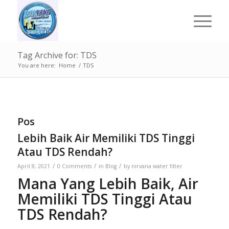
Tag Archive for: TDS
You are here:
Home
/
TDS
Pos
Lebih Baik Air Memiliki TDS Tinggi
Atau TDS Rendah?
/
/
/
April 8, 2021
0 Comments
in
Blog
by
nirvana water filter
Mana Yang Lebih Baik, Air
Memiliki TDS Tinggi Atau
TDS Rendah?