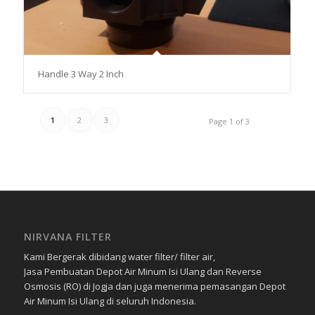
Handle 3 Way 2 Inch
1
2
3
Page 1 of 3
NIRVANA FILTER
Kami Bergerak dibidang water filter/ filter air,
Jasa Pembuatan Depot Air Minum Isi Ulang dan Reverse
Osmosis (RO) di Jogja dan juga menerima pemasangan Depot
Air Minum Isi Ulang di seluruh Indonesia.