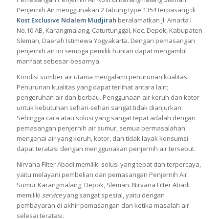
Penjernih Air menggunakan 2 tabung type 1354 terpasang di
Kost Exclusive Ndalem Mudjirah
beralamatkan Jl. Amarta I
No.10 AB, Karangmalang, Caturtunggal, Kec. Depok, Kabupaten
Sleman, Daerah Istimewa Yogyakarta. Dengan pemasangan
penjernih air ini semoga pemilik hunian dapat mengambil
manfaat sebesar-besarnya.
Kondisi sumber air utama mengalami penurunan kualitas.
Penurunan kualitas yang dapat terlihat antara lain;
pengeruhan air dan berbau. Penggunaan air keruh dan kotor
untuk kebutuhan sehari-sehari sangat tidak dianjurkan.
Sehingga cara atau solusi yang sangat tepat adalah dengan
pemasangan penjernih air sumur, semua permasalahan
mengenai air yang keruh, kotor, dan tidak layak konsumsi
dapat teratasi dengan menggunakan penjernih air tersebut.
Nirvana Filter Abadi memiliki solusi yang tepat dan terpercaya,
yaitu melayani pembelian dan pemasangan Penjernih Air
Sumur Karangmalang, Depok, Sleman. Nirvana Filter Abadi
memiliki
service
yang sangat spesial, yaitu dengan
pembayaran di akhir pemasangan dan ketika masalah air
selesai teratasi.