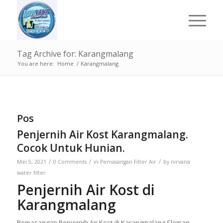
Tag Archive for: Karangmalang
You are here:
Home
/
Karangmalang
Pos
Penjernih Air Kost Karangmalang.
Cocok Untuk Hunian.
/
/
/
Mei 5, 2021
0 Comments
in
Pemasangan Filter Air
by
nirvana
water filter
Penjernih Air Kost di
Karangmalang
Pemasangan Penjernih Air Kost di Karangmalang Sleman.