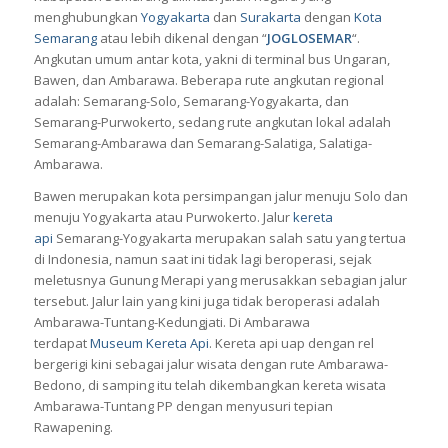
menghubungkan
Yogyakarta
dan
Surakarta
dengan
Kota
Semarang
atau lebih dikenal dengan “
JOGLOSEMAR
“.
Angkutan umum antar kota, yakni di terminal bus Ungaran,
Bawen, dan Ambarawa. Beberapa rute angkutan regional
adalah: Semarang-Solo, Semarang-Yogyakarta, dan
Semarang-Purwokerto, sedang rute angkutan lokal adalah
Semarang-Ambarawa dan Semarang-Salatiga, Salatiga-
Ambarawa.
Bawen merupakan kota persimpangan jalur menuju Solo dan
menuju Yogyakarta atau Purwokerto. Jalur
kereta
api
Semarang-Yogyakarta merupakan salah satu yang tertua
di Indonesia, namun saat ini tidak lagi beroperasi, sejak
meletusnya Gunung Merapi yang merusakkan sebagian jalur
tersebut. Jalur lain yang kini juga tidak beroperasi adalah
Ambarawa-Tuntang-Kedungjati. Di Ambarawa
terdapat
Museum Kereta Api
. Kereta api uap dengan rel
bergerigi kini sebagai jalur wisata dengan rute Ambarawa-
Bedono, di samping itu telah dikembangkan kereta wisata
Ambarawa-Tuntang PP dengan menyusuri tepian
Rawapening.