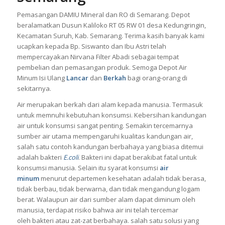
Pemasangan DAMIU Mineral dan RO di Semarang. Depot
beralamatkan Dusun Kaliloko RT 05 RW 01 desa Kedungringin,
Kecamatan Suruh, Kab. Semarang. Terima kasih banyak kami
ucapkan kepada Bp. Siswanto dan Ibu Astri telah
mempercayakan Nirvana Filter Abadi sebagai tempat
pembelian dan pemasangan produk. Semoga Depot Air
Minum Isi Ulang
Lancar
dan
Berkah
bagi orang-orang di
sekitarnya.
Air merupakan berkah dari alam kepada manusia. Termasuk
untuk memnuhi kebutuhan konsumsi. Kebersihan kandungan
air untuk konsumsi sangat penting.
Semakin tercemarnya
sumber air utama mempengaruhi kualitas kandungan air,
salah satu contoh kandungan berbahaya yang biasa ditemui
adalah bakteri
E.coli
.
Bakteri ini dapat berakibat fatal untuk
konsumsi manusia. Selain itu syarat konsumsi
air
minum
menurut departemen kesehatan adalah tidak berasa,
tidak berbau, tidak berwarna, dan tidak mengandung logam
berat.
Walaupun air dari sumber alam dapat diminum oleh
manusia, terdapat risiko bahwa air ini telah tercemar
oleh bakteri atau zat-zat berbahaya. salah satu solusi yang