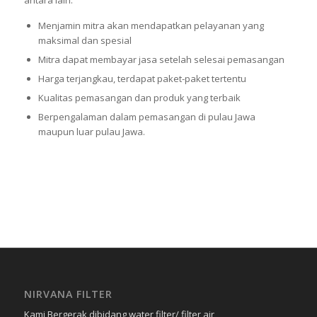
antara lain:
Menjamin mitra akan mendapatkan pelayanan yang
maksimal dan spesial
Mitra dapat membayar jasa setelah selesai pemasangan
Harga terjangkau, terdapat paket-paket tertentu
Kualitas pemasangan dan produk yang terbaik
Berpengalaman dalam pemasangan di pulau Jawa
maupun luar pulau Jawa.
NIRVANA FILTER
Kami Bergerak dibidang water filter/ filter air,