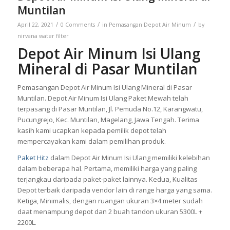
Muntilan
/
/
/
April 22, 2021
0 Comments
in
Pemasangan Depot Air Minum
by
nirvana water filter
Depot Air Minum Isi Ulang
Mineral di Pasar Muntilan
Pemasangan Depot Air Minum Isi Ulang Mineral di Pasar
Muntilan. Depot Air Minum Isi Ulang Paket Mewah telah
terpasang di Pasar Muntilan, Jl. Pemuda No.12, Karangwatu,
Pucungrejo, Kec. Muntilan, Magelang, Jawa Tengah. Terima
kasih kami ucapkan kepada pemilik depot telah
mempercayakan kami dalam pemilihan produk.
Paket Hitz
dalam Depot Air Minum Isi Ulang memiliki kelebihan
dalam beberapa hal. Pertama, memiliki harga yang paling
terjangkau daripada paket-paket lainnya. Kedua, Kualitas
Depot terbaik daripada vendor lain di range harga yang sama.
Ketiga, Minimalis, dengan ruangan ukuran 3×4 meter sudah
daat menampung depot dan 2 buah tandon ukuran 5300L +
2200L.