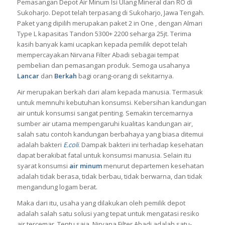
Pemasangan Depot Air Minum Isi Ulang Mineral dan RO di
Sukoharjo. Depot telah terpasang di Sukoharjo, Jawa Tengah.
Paket yang dipilih merupakan paket 2 in One , dengan Almari
Type L kapasitas Tandon 5300+ 2200 seharga 25jt. Terima
kasih banyak kami ucapkan kepada pemilik depot telah
mempercayakan Nirvana Filter Abadi sebagai tempat
pembelian dan pemasangan produk. Semoga usahanya
Lancar
dan
Berkah
bagi orang-orang di sekitarnya.
Air merupakan berkah dari alam kepada manusia. Termasuk
untuk memnuhi kebutuhan konsumsi. Kebersihan kandungan
air untuk konsumsi sangat penting.
Semakin tercemarnya
sumber air utama mempengaruhi kualitas kandungan air,
salah satu contoh kandungan berbahaya yang biasa ditemui
adalah bakteri
E.coli
.
Dampak bakteri ini terhadap kesehatan
dapat berakibat fatal untuk konsumsi manusia. Selain itu
syarat konsumsi
air minum
menurut departemen kesehatan
adalah tidak berasa, tidak berbau, tidak berwarna, dan tidak
mengandung logam berat.
Maka dari itu, usaha yang dilakukan oleh pemilik depot
adalah salah satu solusi yang tepat untuk mengatasi resiko
air tercemar. Tentu saja, Nirvana Filter Abadi adalah satu-