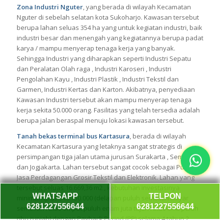
Zona Industri Nguter
, yang berada di wilayah Kecamatan
Nguter di sebelah selatan kota Sukoharjo. Kawasan tersebut
berupa lahan seluas 354 ha yang untuk kegiatan industri, baik
industri besar dan menengah yang kegiatannya berupa padat
karya / mampu menyerap tenaga kerja yang banyak.
Sehingga Industri yang diharapkan seperti Industri Sepatu
dan Peralatan Olah raga , Industri Karoseri , Industri
Pengolahan Kayu , Industri Plastik , Industri Tekstil dan
Garmen, Industri Kertas dan Karton. Akibatnya, penyediaan
Kawasan Industri tersebut akan mampu menyerap tenaga
kerja sekita 50.000 orang. Fasilitas yang telah tersedia adalah
berupa jalan beraspal menuju lokasi kawasan tersebut.
Tanah bekas terminal bus Kartasura
, berada di wilayah
Kecamatan Kartasura yang letaknya sangat strategis di
persimpangan tiga jalan utama jurusan Surakarta , Semarang
dan Jogjakarta. Lahan tersebut sangat cocok sebagai Pusat
Jasa Perdagangan Grosir Tekstil dan Elektronik. Lahan yang
tersebut seluas 16.669,36 m2 , kebutuhan investasinya
WHATSAPP
TELPON
minimal Rp 89.946.750.000 (delapan puluh sembilan milyar
6281227556644
6281227556644
sembilan ratus empat puluh enam juta tujuh ratus lima puluh
ribu rupiah) dengan Payback Period (PP) selama 4 tahun 2