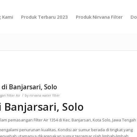
g Kami
Produk Terbaru 2023
Produk Nirvana Filter
Do
 di Banjarsari, Solo
/
an Filter Air
by
nirvana water filter
Banjarsari, Solo
am pemasangan Filter Air 1354 di Kec. Banjarsari, Kota Solo, Jawa Tengah
mengalami penurunan kualitas. Kondisi air sumur berada di tingkat yang
 Penyebab utamanya dikarenakan sumur tercemar olah limbah-limbah