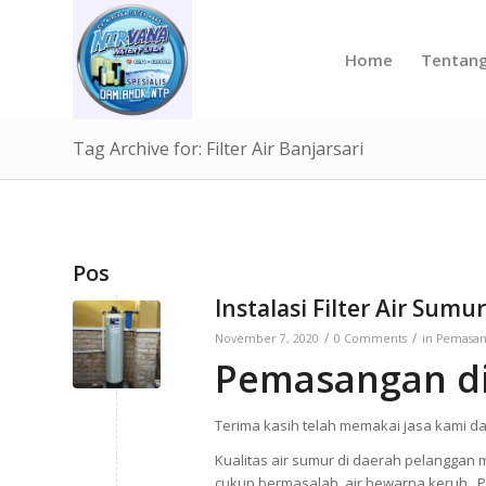
Home
Tentan
Tag Archive for: Filter Air Banjarsari
Pos
Instalasi Filter Air Sumur
/
/
November 7, 2020
0 Comments
in
Pemasang
Pemasangan di 
Terima kasih telah memakai jasa kami dal
Kualitas air sumur di daerah pelanggan 
cukup bermasalah, air bewarna keruh .