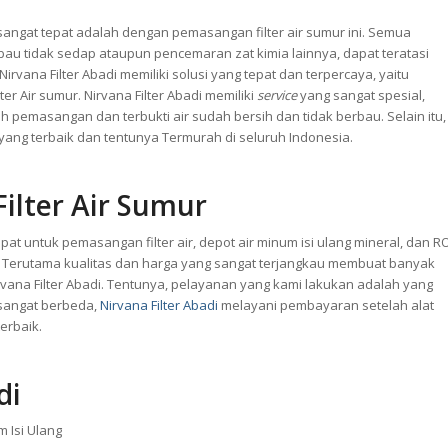
sangat tepat adalah dengan pemasangan filter air sumur ini. Semua
au tidak sedap ataupun pencemaran zat kimia lainnya, dapat teratasi
irvana Filter Abadi memiliki solusi yang tepat dan terpercaya, yaitu
r Air sumur. Nirvana Filter Abadi memiliki
service
yang sangat spesial,
h pemasangan dan terbukti air sudah bersih dan tidak berbau. Selain itu,
yang terbaik dan tentunya Termurah di seluruh Indonesia.
ilter Air Sumur
pat untuk pemasangan filter air,
depot air minum
isi ulang mineral, dan R
a. Terutama kualitas dan harga yang sangat terjangkau membuat banyak
vana Filter Abadi. Tentunya, pelayanan yang kami lakukan adalah yang
 sangat berbeda,
Nirvana Filter Abadi
melayani pembayaran setelah alat
terbaik.
di
m Isi Ulang