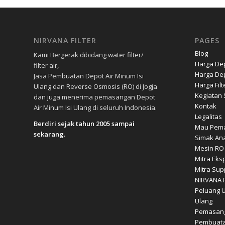
NIRVANA FILTER
PAGES
Blog
Kami Bergerak dibidang water filter/
Harga Dep
filter air,
Harga Dep
Jasa Pembuatan Depot Air Minum Isi
Harga Filt
Ulang dan Reverse Osmosis (RO) di Jogja
Kegiatan S
dan juga menerima pemasangan Depot
Kontak
Air Minum Isi Ulang di seluruh Indonesia.
Legalitas
Berdiri sejak tahun 2005 sampai
Mau Pema
sekarang.
Simak Ana
Mesin RO
Mitra Eks
Mitra Sup
NIRVANA F
Peluang U
Ulang
Pemasang
Pembuata