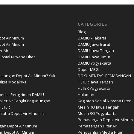
CATEGORIES
Blog
ot Air Minum
DAMIU – Jakarta
ot Air Minum
DAMIU Jawa Barat
er Air
DAMIU Jawa Tengah
osial Nirvana Filter
DAMIU Jawa Timur
DAMIU Yogyakarta
Dapur MBG
sangan Depot Air Minum? Yuk
DOKUMENTASI PEMASANGAN
lisa Modalnya !
FILTER Jawa Tengah
FILTER Yogyakarta
pedisi Pengiriman DAMIU
Halaman
plier Air Tangki Pegunungan
Kegiatan Sosial Nirvana Filter
ILTER
Mesin RO Jawa Tengah
saha Depot Air Minum Isi
Mesin RO Yogyakarta
Pemasangan Depot Air Minum
an Depot Air Minum
Pemasangan Filter Air
n Depot Air Minum
Penggantian Media Filter