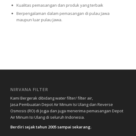
Kualitas pemasangan dan produk yang terbaik
Berpengalaman dalam pemasangan di pulau Jawa
maupun luar pulau Jawa.
NIRVANA FILTER
Kami Bergerak dibidang water filter/ filter air,
Jasa Pembuatan Depot Air Minum Isi Ulang dan Reverse
Osmosis (RO) di Jogja dan juga menerima pemasangan Depot
Air Minum Isi Ulang di seluruh Indonesia.
Berdiri sejak tahun 2005 sampai sekarang.