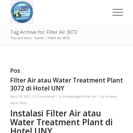
Tag Archive for: Filter Air 3072
You are here:
Home
/
Filter Air 3072
Pos
Filter Air atau Water Treatment Plant
3072 di Hotel UNY
/
/
/
April 19, 2021
0 Comments
in
Pemasangan Filter Air
by
nirvana
water filter
Instalasi Filter Air atau
Water Treatment Plant di
Hotel UNY