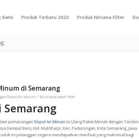
g Kami
Produk Terbaru 2023
Produk Nirvana Filter
Do
ng
Minum di Semarang
/
gan Depot Air Minum
by
nirvana water filter
i Semarang
 dalam pemasangan
Depot Air Minum
Isi Ulang Paket Mevah dengan Tandon
 Griya Dempel Baru, Kel. Muktiharjo, Kec. Padurungan, Kota Semarang, Jawa
duk ini pelanggan segera mendapatkan manfaat yang maksimal bagi