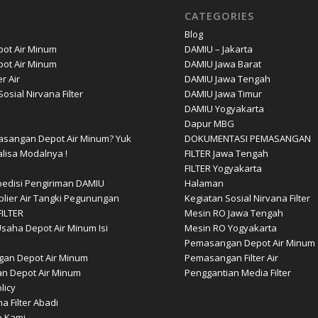
CATEGORIES
Blog
ot Air Minum
DAMIU – Jakarta
ot Air Minum
DAMIU Jawa Barat
er Air
DAMIU Jawa Tengah
osial Nirvana Filter
DAMIU Jawa Timur
DAMIU Yogyakarta
Dapur MBG
sangan Depot Air Minum? Yuk
DOKUMENTASI PEMASANGAN
lisa Modalnya !
FILTER Jawa Tengah
FILTER Yogyakarta
pedisi Pengiriman DAMIU
Halaman
plier Air Tangki Pegunungan
Kegiatan Sosial Nirvana Filter
ILTER
Mesin RO Jawa Tengah
saha Depot Air Minum Isi
Mesin RO Yogyakarta
Pemasangan Depot Air Minum
an Depot Air Minum
Pemasangan Filter Air
n Depot Air Minum
Penggantian Media Filter
licy
a Filter Abadi
 Kami