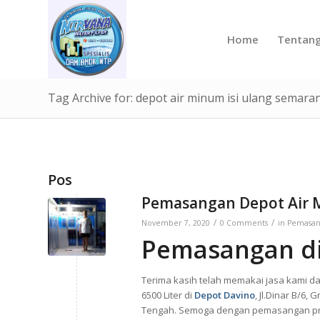
Home
Tentan
Tag Archive for: depot air minum isi ulang semara
Pos
Pemasangan Depot Air 
/
/
November 7, 2020
0 Comments
in
Pemasan
Pemasangan d
Terima kasih telah memakai jasa kami
6500 Liter di
Depot Davino
, Jl.Dinar B/6,
Tengah. Semoga dengan pemasangan pro