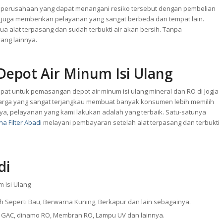
ya perusahaan yang dapat menangani resiko tersebut dengan pembelian
di juga memberikan pelayanan yang sangat berbeda dari tempat lain.
alat terpasang dan sudah terbukti air akan bersih. Tanpa
ang lainnya.
epot Air Minum Isi Ulang
tepat untuk pemasangan
depot air minum
isi ulang mineral dan RO di Jogja
harga yang sangat terjangkau membuat banyak konsumen lebih memilih
unya, pelayanan yang kami lakukan adalah yang terbaik. Satu-satunya
na Filter Abadi
melayani pembayaran setelah alat terpasang dan terbukti
di
m Isi Ulang
ah Seperti Bau, Berwarna Kuning, Berkapur dan lain sebagainya.
CTO, GAC, dinamo RO, Membran RO, Lampu UV dan lainnya.