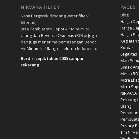
NIRVANA FILTER
PAGES
Blog
Kami Bergerak dibidang water filter/
Harga Dep
filter air,
Harga Dep
Jasa Pembuatan Depot Air Minum Isi
Harga Filt
Ulang dan Reverse Osmosis (RO) di Jogja
Kegiatan S
dan juga menerima pemasangan Depot
Kontak
Air Minum Isi Ulang di seluruh Indonesia.
Legalitas
Berdiri sejak tahun 2005 sampai
Mau Pema
sekarang.
Simak Ana
Mesin RO
Mitra Eks
Mitra Sup
NIRVANA F
Peluang U
Ulang
Pemasang
Pembuata
Privacy Po
Tim Nirvan
Workshop