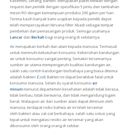
Kasemen, Serang, Banten. Merupakan paket Mewah dengan
request dari pemilik dengan spesifikasi 5 pintu dan tambahan
mesin RO dengan kemampuan produksi 200 galon per hari.
Terima kasih banyak kami ucapkan kepada pemilik depot
telah mempercayakan Nirvana Filter Abadi sebagai tempat
pembelian dan pemasangan produk. Semoga usahanya
Lancar
dan
Berkah
bagi orang-orang di sekitarnya.
Air merupakan berkah dari alam kepada manusia. Termasuk
untuk memnuhi kebutuhan konsumsi. Kebersihan kandungan
air untuk konsumsi sangat penting.
Semakin tercemarnya
sumber air utama mempengaruhi kualitas kandungan air,
salah satu contoh kandungan berbahaya yang biasa ditemui
adalah bakteri
E.coli
.
Bakteri ini dapat berakibat fatal untuk
konsumsi manusia. Selain itu syarat konsumsi
air
minum
menurut departemen kesehatan adalah tidak berasa,
tidak berbau, tidak berwarna, dan tidak mengandung logam
berat.
Walaupun air dari sumber alam dapat diminum oleh
manusia, terdapat risiko bahwa air ini telah tercemar
oleh bakteri atau zat-zat berbahaya. salah satu solusi yang
tepat untuk mengatasi resiko air tercemar yang akan
dikonsumsi oleh orang-orang di sekitar.