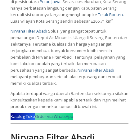
di pesisir utara
Pulau Jawa
. Secara keseluruhan, Kota Serang
hanya berbatasan langsung dengan Kabupaten Serang,
kecuali sisi utaranya langsung menghadap ke
Teluk Banten
.
Luas wilayah Kota Serang sendiri sebesar ±266,71 km².
Nirvana Filter Abadi
Solusi yang sangat tepat untuk
pemasangan
Depot Air Minum Isi Ulang
di Serang, Banten dan
sekitarnya. Terutama kualitas dan harga yang sangat
terjangkau membuat banyak konsumen lebih memilih
pembelian di Nirvana Filter Abadi. Tentunya, pelayanan yang
kami lakukan adalah yang terbaik dan merupakan
perusahaan yang sangat berbeda,
Nirvana Filter Abadi
melayani pembayaran setelah alat terpasang dan terbukti
memiliki kualitas terbaik.
Apabila terdapat warga daerah Banten dan sekitarnya silakan
konsultasikan kepada kami apabila tertarik dan ingin melihat
produk dengan menekan tombol di bawah ini.
Katalog Toko
Order via WhatsApp
Nirvana Filter Abadi