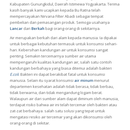
Kabupaten Gunungkidul, Daerah Istimewa Yogyakarta. Terima
kasih banyak kami ucapkan kepada Bu Ratna telah
mempercayakan Nirvana Filter Abadi sebagai tempat
pembelian dan pemasangan produk. Semoga usahanya
Lancar
dan
Berkah
bagi orang-orang di sekitarnya.
Air merupakan berkah dari alam kepada manusia.
Ia dipakai
untuk berbagai kebutuhan termasuk untuk konsumsi sehari-
hari.
Kebersihan kandungan air untuk konsumsi sangat
penting.
Semakin tercemarnya sumber air utama
mempengaruhi kualitas kandungan air, salah satu contoh
kandungan berbahaya yang biasa ditemui adalah bakteri
E.coli
.
Bakteri ini dapat berakibat fatal untuk konsumsi
manusia. Selain itu syarat konsumsi
air minum
menurut
departemen kesehatan adalah tidak berasa, tidak berbau,
tidak berwarna, dan tidak mengandung logam berat.
Walaupun air dari sumber alam dapat diminum oleh manusia,
terdapat risiko bahwa air ini telah tercemar oleh bakteri atau
zat-zat berbahaya. salah satu solusi yang tepat untuk
mengatasi resiko air tercemar yang akan dikonsumsi oleh
orang-orang di sekitar.