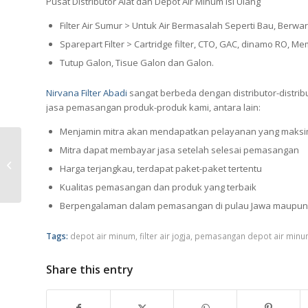
Pusat Distributor Alat dan Depot Air Minum Isi Ulang
Filter Air Sumur > Untuk Air Bermasalah Seperti Bau, Berwa
Sparepart Filter > Cartridge filter, CTO, GAC, dinamo RO, 
Tutup Galon, Tisue Galon dan Galon.
Nirvana Filter Abadi
sangat berbeda dengan distributor-distri
jasa pemasangan produk-produk kami, antara lain:
Menjamin mitra akan mendapatkan pelayanan yang maksim
Mitra dapat membayar jasa setelah selesai pemasangan
Pemasangan Depot Air
Harga terjangkau, terdapat paket-paket tertentu
Minum di Semarang
Kualitas pemasangan dan produk yang terbaik
Berpengalaman dalam pemasangan di pulau Jawa maupun l
Tags:
depot air minum
,
filter air jogja
,
pemasangan depot air minum 
Share this entry