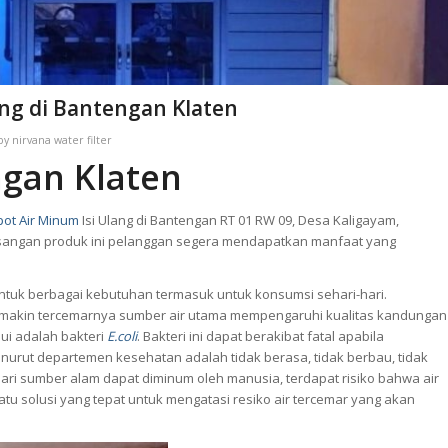
ng di Bantengan Klaten
by
nirvana water filter
gan Klaten
ot Air Minum
Isi Ulang di Bantengan RT 01 RW 09, Desa Kaligayam,
sangan produk ini pelanggan segera mendapatkan manfaat yang
ntuk berbagai kebutuhan termasuk untuk konsumsi sehari-hari.
emakin tercemarnya sumber air utama mempengaruhi kualitas kandungan
ui adalah bakteri
E.coli
. Bakteri ini dapat berakibat fatal apabila
urut departemen kesehatan adalah tidak berasa, tidak berbau, tidak
ri sumber alam dapat diminum oleh manusia, terdapat risiko bahwa air
satu solusi yang tepat untuk mengatasi resiko air tercemar yang akan